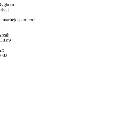
ygherre:
rivat
amarbejdspartnere:
–
real:
230 m²
r:
2002