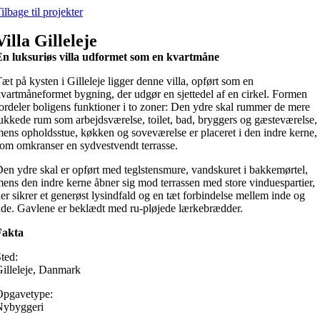
Skip
ilbage til projekter
to
content
Villa Gilleleje
En luksuriøs villa udformet som en kvartmåne
æt på kysten i Gilleleje ligger denne villa, opført som en
vartmåneformet bygning, der udgør en sjettedel af en cirkel. Formen
ordeler boligens funktioner i to zoner: Den ydre skal rummer de mere
ukkede rum som arbejdsværelse, toilet, bad, bryggers og gæsteværelse,
ens opholdsstue, køkken og soveværelse er placeret i den indre kerne,
om omkranser en sydvestvendt terrasse.
en ydre skal er opført med teglstensmure, vandskuret i bakkemørtel,
ens den indre kerne åbner sig mod terrassen med store vinduespartier,
er sikrer et generøst lysindfald og en tæt forbindelse mellem inde og
de. Gavlene er beklædt med ru-pløjede lærkebrædder.
Fakta
ted:
illeleje, Danmark
Opgavetype:
Nybyggeri