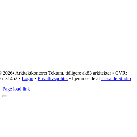
 2026• Arkitektkontoret Tektum, tidligere ak83 arkitekter • CVR:
46131452 •
Login
•
Privatlivspolitik
• hjemmeside af
Lissalde Studio
Page load link