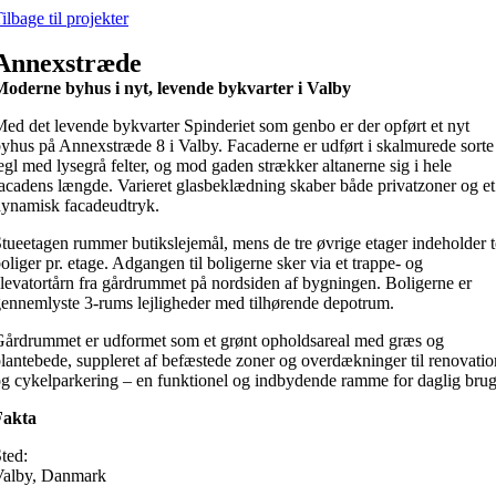
Skip
ilbage til projekter
to
content
Annexstræde
Moderne byhus i nyt, levende bykvarter i Valby
ed det levende bykvarter Spinderiet som genbo er der opført et nyt
yhus på Annexstræde 8 i Valby. Facaderne er udført i skalmurede sorte
egl med lysegrå felter, og mod gaden strækker altanerne sig i hele
acadens længde. Varieret glasbeklædning skaber både privatzoner og et
ynamisk facadeudtryk.
tueetagen rummer butikslejemål, mens de tre øvrige etager indeholder 
oliger pr. etage. Adgangen til boligerne sker via et trappe- og
levatortårn fra gårdrummet på nordsiden af bygningen. Boligerne er
ennemlyste 3-rums lejligheder med tilhørende depotrum.
årdrummet er udformet som et grønt opholdsareal med græs og
lantebede, suppleret af befæstede zoner og overdækninger til renovatio
g cykelparkering – en funktionel og indbydende ramme for daglig brug
Fakta
ted:
Valby, Danmark