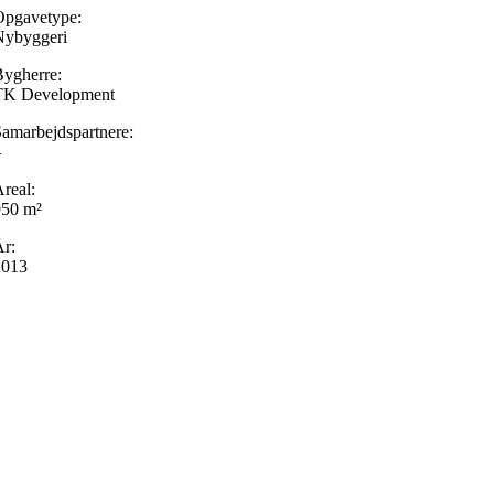
Opgavetype:
Nybyggeri
ygherre:
TK Development
amarbejdspartnere:
–
real:
950 m²
r:
2013