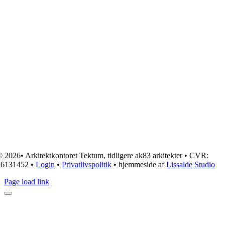
 2026• Arkitektkontoret Tektum, tidligere ak83 arkitekter • CVR:
46131452 •
Login
•
Privatlivspolitik
• hjemmeside af
Lissalde Studio
Page load link