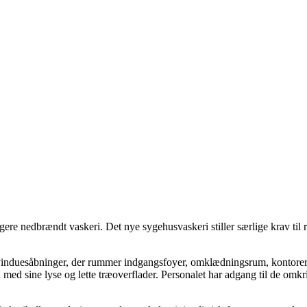
ligere nedbrændt vaskeri. Det nye sygehusvaskeri stiller særlige krav t
e vinduesåbninger, der rummer indgangsfoyer, omklædningsrum, kontorer
med sine lyse og lette træoverflader. Personalet har adgang til de omkr