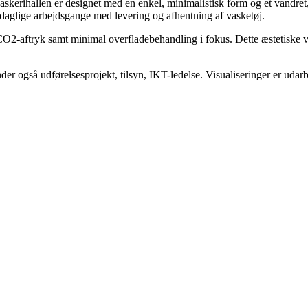
Vaskerihallen er designet med en enkel, minimalistisk form og et vandret
 daglige arbejdsgange med levering og afhentning af vasketøj.
O2-aftryk samt minimal overfladebehandling i fokus. Dette æstetiske va
der også udførelsesprojekt, tilsyn, IKT-ledelse. Visualiseringer er udarb