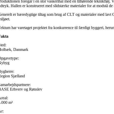
roduktionen foregår i en stor vaskerihal med en tilhørende teknikfløj. 
dtryk. Hallen er konstrueret med slidstærke materialer for at modstå de
enerelt er bæredygtige tiltag som brug af CLT og materialer med lavt C
iljøet.
ektum har varetaget projektet fra konkurrence til færdigt byggeri, herun
Fakta
ted:
Holbæk, Danmark
Opgavetype:
Nybyg
ygherre:
egion Sjælland
amarbejdspartnere:
BASE Erhverv og Rønslev
real:
6.000 m²
r: