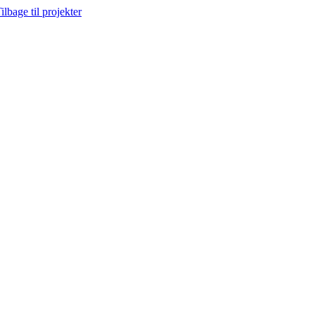
Skip
ilbage til projekter
to
content