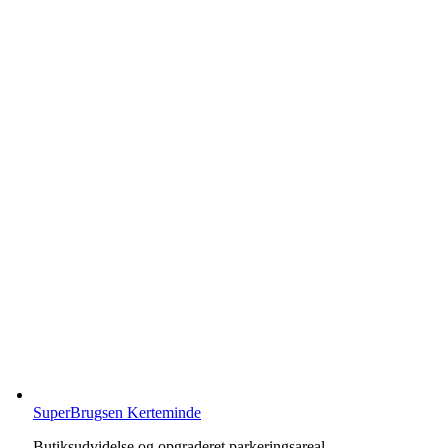
SuperBrugsen Kerteminde
Butiksudvidelse og opgraderet parkeringsareal