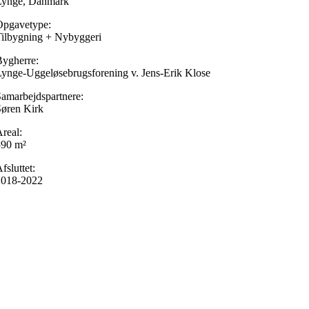
Lynge, Danmark
Opgavetype:
ilbygning + Nybyggeri
ygherre:
ynge-Uggeløsebrugsforening v. Jens-Erik Klose
amarbejdspartnere:
øren Kirk
real:
590 m²
fsluttet:
2018-2022