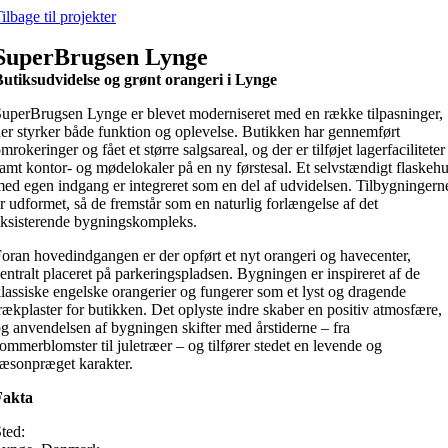
Skip
ilbage til projekter
to
content
SuperBrugsen Lynge
utiksudvidelse og grønt orangeri i Lynge
uperBrugsen Lynge er blevet moderniseret med en række tilpasninger,
er styrker både funktion og oplevelse. Butikken har gennemført
mrokeringer og fået et større salgsareal, og der er tilføjet lagerfaciliteter
amt kontor- og mødelokaler på en ny førstesal. Et selvstændigt flaskeh
ed egen indgang er integreret som en del af udvidelsen. Tilbygningern
r udformet, så de fremstår som en naturlig forlængelse af det
ksisterende bygningskompleks.
oran hovedindgangen er der opført et nyt orangeri og havecenter,
entralt placeret på parkeringspladsen. Bygningen er inspireret af de
lassiske engelske orangerier og fungerer som et lyst og dragende
rækplaster for butikken. Det oplyste indre skaber en positiv atmosfære,
g anvendelsen af bygningen skifter med årstiderne – fra
ommerblomster til juletræer – og tilfører stedet en levende og
æsonpræget karakter.
Fakta
ted: