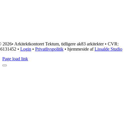
 2026• Arkitektkontoret Tektum, tidligere ak83 arkitekter • CVR:
46131452 •
Login
•
Privatlivspolitik
• hjemmeside af
Lissalde Studio
Page load link