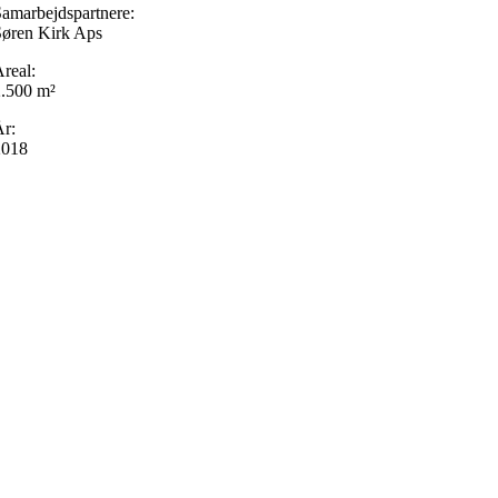
amarbejdspartnere:
Søren Kirk Aps
real:
2.500 m²
r:
2018