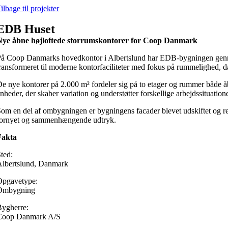
Skip
ilbage til projekter
to
content
EDB Huset
Nye åbne højloftede storrumskontorer for Coop Danmark
å Coop Danmarks hovedkontor i Albertslund har EDB-bygningen genne
ransformeret til moderne kontorfaciliteter med fokus på rummelighed, dag
e nye kontorer på 2.000 m² fordeler sig på to etager og rummer både å
nheder, der skaber variation og understøtter forskellige arbejdssituatione
om en del af ombygningen er bygningens facader blevet udskiftet og rede
fornyet og sammenhængende udtryk.
Fakta
ted:
Albertslund, Danmark
Opgavetype:
Ombygning
ygherre:
Coop Danmark A/S