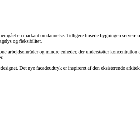
mgået en markant omdannelse. Tidligere husede bygningen servere og
slys og fleksibilitet.
bne arbejdsområder og mindre enheder, der understøtter koncentration 
r.
signet. Det nye facadeudtryk er inspireret af den eksisterende arkitektu