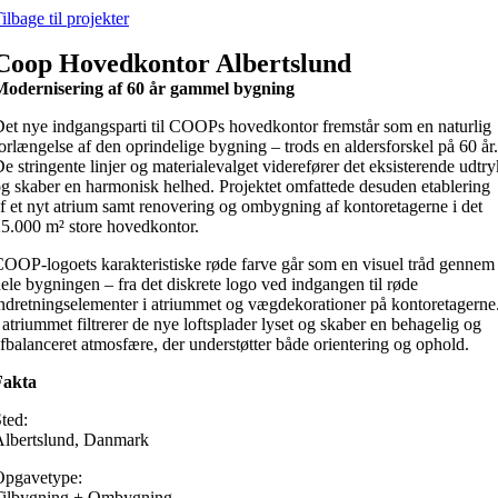
Skip
ilbage til projekter
to
content
Coop Hovedkontor Albertslund
Modernisering af 60 år gammel bygning
et nye indgangsparti til COOPs hovedkontor fremstår som en naturlig
orlængelse af den oprindelige bygning – trods en aldersforskel på 60 år.
e stringente linjer og materialevalget viderefører det eksisterende udtry
g skaber en harmonisk helhed. Projektet omfattede desuden etablering
f et nyt atrium samt renovering og ombygning af kontoretagerne i det
5.000 m² store hovedkontor.
OOP-logoets karakteristiske røde farve går som en visuel tråd gennem
ele bygningen – fra det diskrete logo ved indgangen til røde
ndretningselementer i atriummet og vægdekorationer på kontoretagerne
 atriummet filtrerer de nye loftsplader lyset og skaber en behagelig og
fbalanceret atmosfære, der understøtter både orientering og ophold.
Fakta
ted:
Albertslund, Danmark
Opgavetype:
Tilbygning + Ombygning