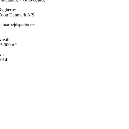
ygherre:
Coop Danmark A/S
amarbejdspartnere:
–
real:
25.000 m²
r:
2014