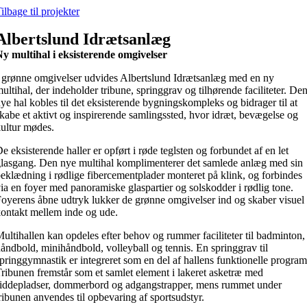
Skip
ilbage til projekter
to
content
Albertslund Idrætsanlæg
y multihal i eksisterende omgivelser
 grønne omgivelser udvides Albertslund Idrætsanlæg med en ny
ultihal, der indeholder tribune, springgrav og tilhørende faciliteter. De
ye hal kobles til det eksisterende bygningskompleks og bidrager til at
kabe et aktivt og inspirerende samlingssted, hvor idræt, bevægelse og
ultur mødes.
e eksisterende haller er opført i røde teglsten og forbundet af en let
lasgang. Den nye multihal komplimenterer det samlede anlæg med sin
eklædning i rødlige fibercementplader monteret på klink, og forbindes
ia en foyer med panoramiske glaspartier og solskodder i rødlig tone.
oyerens åbne udtryk lukker de grønne omgivelser ind og skaber visuel
ontakt mellem inde og ude.
ultihallen kan opdeles efter behov og rummer faciliteter til badminton,
åndbold, minihåndbold, volleyball og tennis. En springgrav til
pringgymnastik er integreret som en del af hallens funktionelle program
ribunen fremstår som et samlet element i lakeret asketræ med
iddepladser, dommerbord og adgangstrapper, mens rummet under
ribunen anvendes til opbevaring af sportsudstyr.