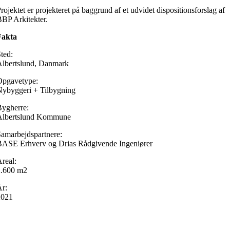
rojektet er projekteret på baggrund af et udvidet dispositionsforslag af
BP Arkitekter.
Fakta
ted:
Albertslund, Danmark
Opgavetype:
ybyggeri + Tilbygning
ygherre:
Albertslund Kommune
amarbejdspartnere:
BASE Erhverv og Drias Rådgivende Ingeniører
real:
2.600 m2
r:
2021