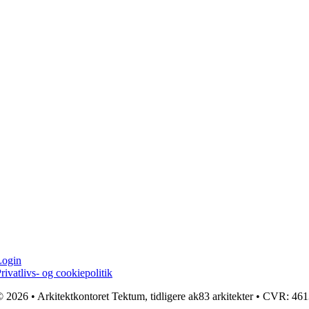
Login
rivatlivs- og cookiepolitik
 2026 • Arkitektkontoret Tektum, tidligere ak83 arkitekter • CVR: 4