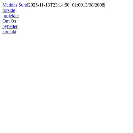
Skip
Mathias Sund
2025-11-13T23:14:50+01:00
13/08/2008
|
to
forside
content
projekter
Om Os
nyheder
kontakt