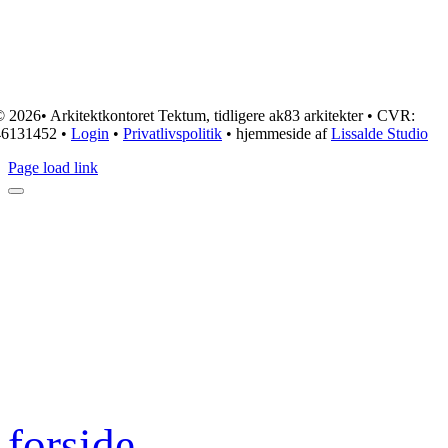
 2026• Arkitektkontoret Tektum, tidligere ak83 arkitekter • CVR:
46131452 •
Login
•
Privatlivspolitik
• hjemmeside af
Lissalde Studio
Page load link
forside