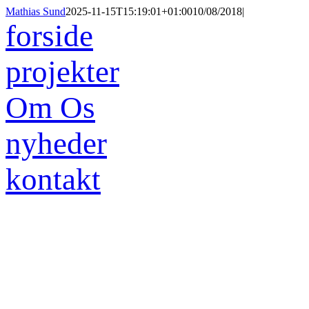
Skip
Mathias Sund
2025-11-15T15:19:01+01:00
10/08/2018
|
to
forside
content
projekter
Om Os
nyheder
kontakt