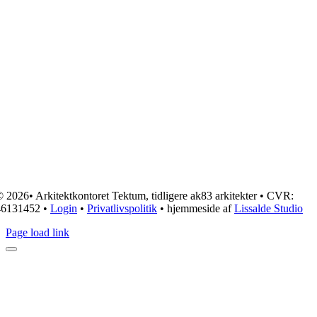
 2026• Arkitektkontoret Tektum, tidligere ak83 arkitekter • CVR:
46131452 •
Login
•
Privatlivspolitik
• hjemmeside af
Lissalde Studio
Page load link