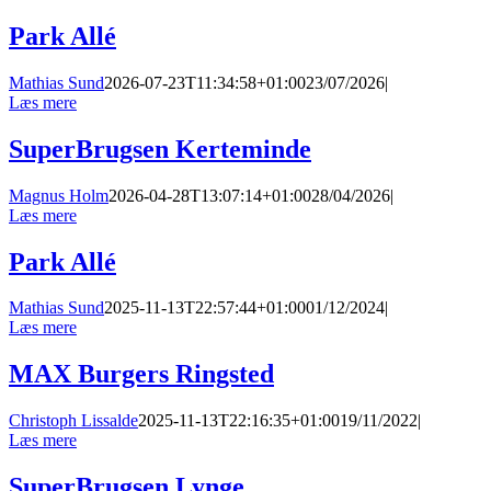
Skip
Park Allé
to
content
Mathias Sund
2026-07-23T11:34:58+01:00
23/07/2026
|
Læs mere
SuperBrugsen Kerteminde
Magnus Holm
2026-04-28T13:07:14+01:00
28/04/2026
|
Læs mere
Park Allé
Mathias Sund
2025-11-13T22:57:44+01:00
01/12/2024
|
Læs mere
MAX Burgers Ringsted
Christoph Lissalde
2025-11-13T22:16:35+01:00
19/11/2022
|
Læs mere
SuperBrugsen Lynge